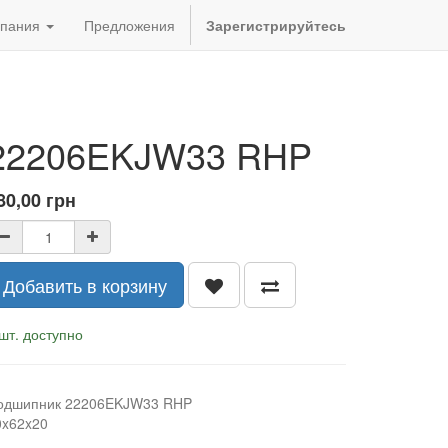
пания
Предложения
Зарегистрируйтесь
22206EKJW33 RHP
80,00
грн
Добавить в корзину
шт. доступно
одшипник 22206EKJW33 RHP
0x62x20