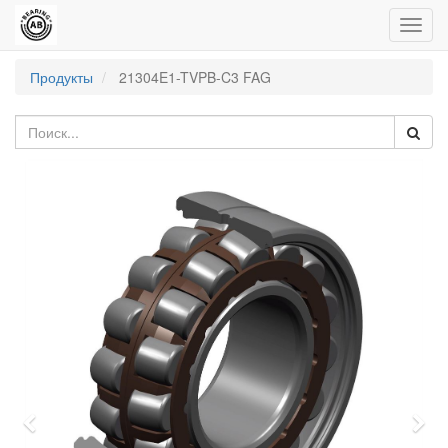
Пере
нави
Продукты
21304E1-TVPB-C3 FAG
Previous
Nex