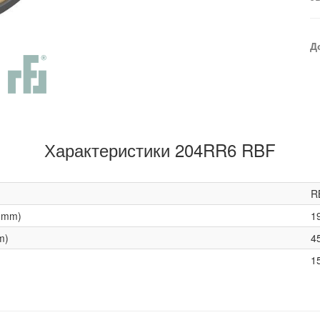
Д
Характеристики 204RR6 RBF
R
(mm)
1
m)
4
1