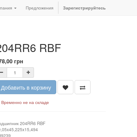
пания
Предложения
Зарегистрируйтесь
204RR6 RBF
78,00
грн
Добавить в корзину
Временно не на складе
одшипник 204RR6 RBF
9,05x45,225x15,494
D9239