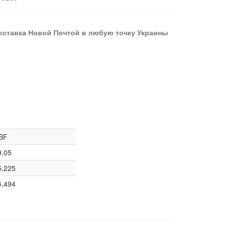
оставка Новой Почтой в любую точку Украины
BF
9,05
5,225
5,494