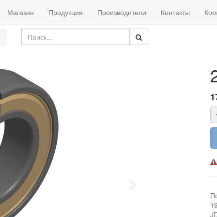
Магазин
Продукция
Производители
Контакты
Ком
1
Next
П
1
J