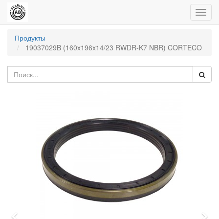
Пере
нави
Продукты
19037029B (160x196x14/23 RWDR-K7 NBR) CORTECO
Previous
Nex