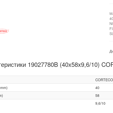
М
4
N
F
S
Д
теристики 19027780B (40x58x9,6/10) C
CORTECO
(mm)
40
m)
58
9,6/10