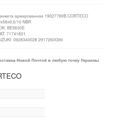
анжета армированная 19027780B CORTECO
0x58x9,6/10 NBR
OK: BE5630E
IAT: 71741821
UZUKI: 0928340028 2917260G90
оставка Новой Почтой в любую точку Украины
ORTECO