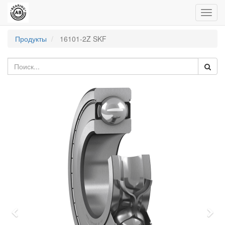
Пере
нави
Продукты
16101-2Z SKF
Previous
Nex