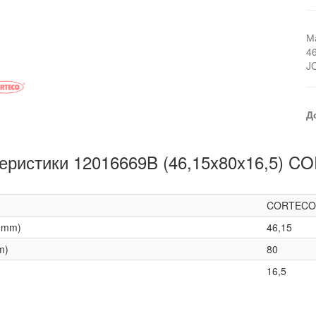
М
4
J
Д
еристики 12016669B (46,15x80x16,5) 
CORTECO
(mm)
46,15
m)
80
16,5