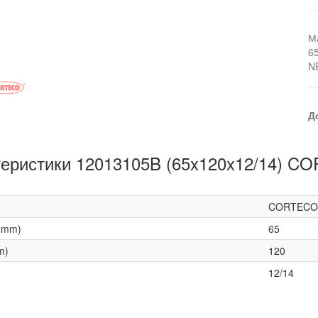
М
6
N
Д
теристики 12013105B (65x120x12/14) C
CORTECO
(mm)
65
m)
120
12/14