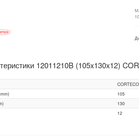
М
1
Д
теристики 12011210B (105x130x12) C
CORTECO
(mm)
105
m)
130
12