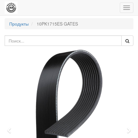
Пере
нави
Продукты
10PK1715ES GATES
Previous
Nex