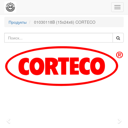
Пере
нави
Продукты
01030118B (15x24x6) CORTECO
Previous
Nex