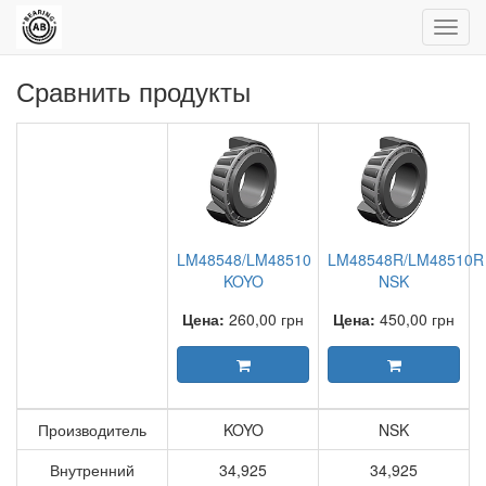
Пере
нави
Сравнить продукты
LM48548/LM48510
LM48548R/LM48510R
KOYO
NSK
Цена:
260,00
грн
Цена:
450,00
грн
Производитель
KOYO
NSK
Внутренний
34,925
34,925